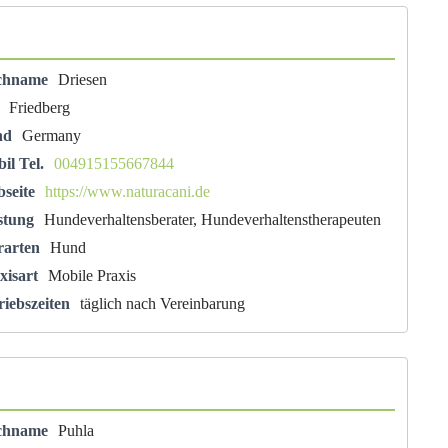
chname
Driesen
Friedberg
nd
Germany
il Tel.
004915155667844
seite
https://www.naturacani.de
stung
Hundeverhaltensberater, Hundeverhaltenstherapeuten
rarten
Hund
xisart
Mobile Praxis
riebszeiten
täglich nach Vereinbarung
chname
Puhla