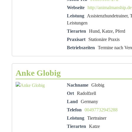
Webseite
http://animalmanship.de
Leistung
Assistenzhundetrainer, T
Leistungen
Tierarten
Hund, Katze, Pferd
Praxisart
Stationäre Praxis
Betriebszeiten
Termine nach Ver
Anke Globig
Nachname
Globig
Ort
Radolfzell
Land
Germany
Telefon
00497732945288
Leistung
Tiertrainer
Tierarten
Katze