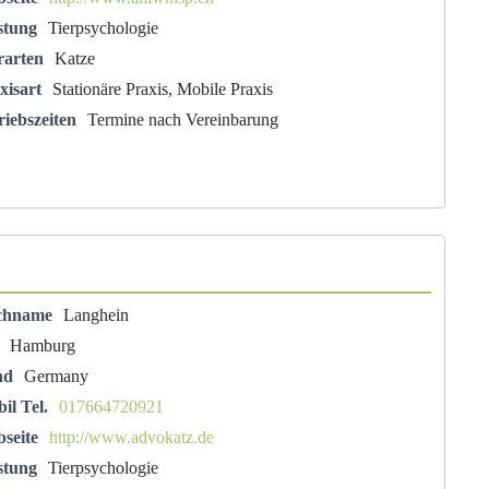
stung
Tierpsychologie
rarten
Katze
xisart
Stationäre Praxis, Mobile Praxis
riebszeiten
Termine nach Vereinbarung
chname
Langhein
Hamburg
nd
Germany
il Tel.
017664720921
seite
http://www.advokatz.de
stung
Tierpsychologie