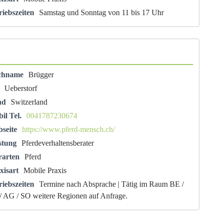
riebszeiten
Samstag und Sonntag von 11 bis 17 Uhr
chname
Brügger
Ueberstorf
nd
Switzerland
il Tel.
0041787230674
seite
https://www.pferd-mensch.ch/
stung
Pferdeverhaltensberater
rarten
Pferd
xisart
Mobile Praxis
riebszeiten
Termine nach Absprache | Tätig im Raum BE /
/ AG / SO weitere Regionen auf Anfrage.