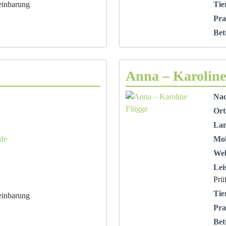
einbarung
Tie
Pra
Bet
Anna – Karoline
Na
Ort
La
.de
Mob
Web
Lei
Prü
Tie
einbarung
Pra
Bet