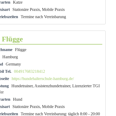
rarten
Katze
xisart
Stationäre Praxis, Mobile Praxis
riebszeiten
Termine nach Vereinbarung
 Flügge
chname
Flügge
Hamburg
nd
Germany
il Tel.
004917683218412
seite
https://hundehalterschule-hamburg.de/
stung
Hundetrainer, Assistenzhundetrainer, Lizenzierter TGI
fer
rarten
Hund
xisart
Stationäre Praxis, Mobile Praxis
riebszeiten
Termine nach Vereinbarung: täglich 8:00 - 20:00