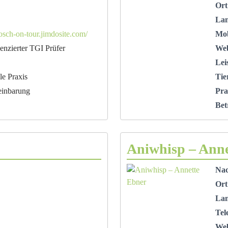
Ort
La
nosch-on-tour.jimdosite.com/
Mob
zenzierter TGI Prüfer
Web
Lei
le Praxis
Tie
einbarung
Pra
Bet
Aniwhisp – Anne
Na
Ort
La
Tel
Web