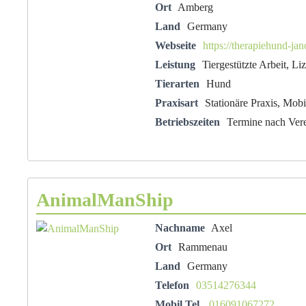
Ort
Amberg
Land
Germany
Webseite
https://therapiehund-ja
Leistung
Tiergestützte Arbeit, Li
Tierarten
Hund
Praxisart
Stationäre Praxis, Mobi
Betriebszeiten
Termine nach Ver
AnimalManShip
Nachname
Axel
Ort
Rammenau
Land
Germany
Telefon
03514276344
Mobil Tel.
016091067272