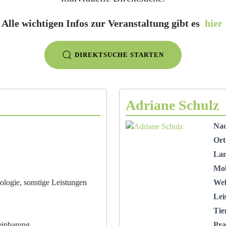
Alle wichtigen Infos zur Veranstaltung gibt es
hier
DIREKTSUCHE STARTEN
Adriane Schulz
Na
Ort
La
Mob
ologie, sonstige Leistungen
Web
Lei
Tie
einbarung
Pra