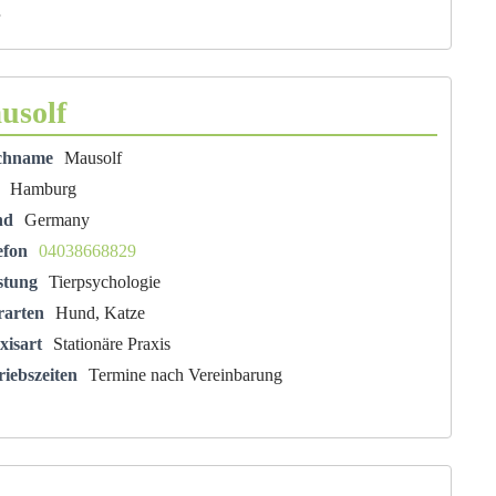
usolf
chname
Mausolf
Hamburg
nd
Germany
efon
04038668829
stung
Tierpsychologie
rarten
Hund, Katze
xisart
Stationäre Praxis
riebszeiten
Termine nach Vereinbarung