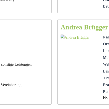
Bet
Andrea Brügger
Na
Ort
La
Mob
 sonstige Leistungen
Web
Lei
Tie
 Vereinbarung
Pra
Bet
FR 