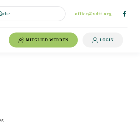
office@vdtt.org
MITGLIED WERDEN
LOGIN
es