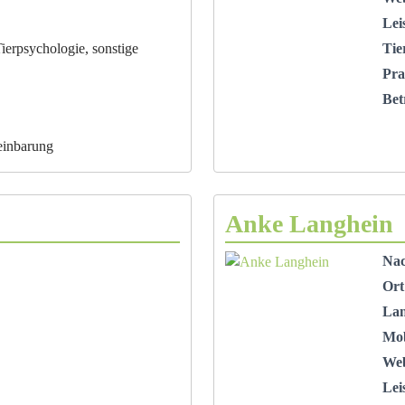
Lei
ierpsychologie, sonstige
Tie
Pra
Bet
einbarung
Anke Langhein
Na
Ort
La
Mob
Web
Lei