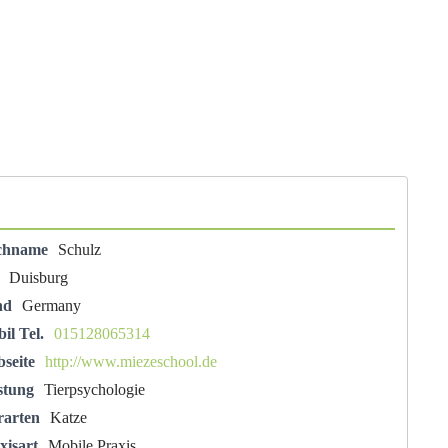
chname
Schulz
Duisburg
nd
Germany
il Tel.
015128065314
seite
http://www.miezeschool.de
stung
Tierpsychologie
rarten
Katze
xisart
Mobile Praxis