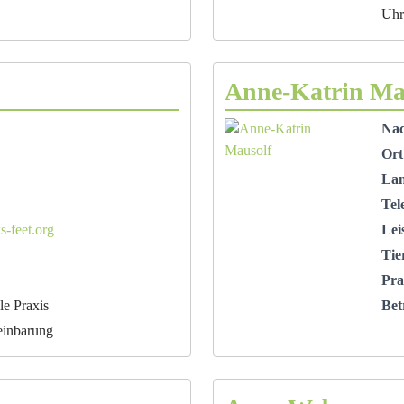
Uhr
Anne-Katrin Ma
Na
Ort
La
Tel
-feet.org
Lei
Tie
Pra
le Praxis
Bet
einbarung