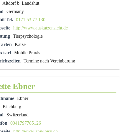
Altdorf b. Landshut
nd
Germany
il Tel.
0171 53 77 130
seite
http://www.auskatzensicht.de
stung
Tierpsychologie
rarten
Katze
xisart
Mobile Praxis
riebszeiten
Termine nach Vereinbarung
tte Ebner
chname
Ebner
Kilchberg
nd
Switzerland
efon
0041797785126
seite
http://www.aniwhisp.ch