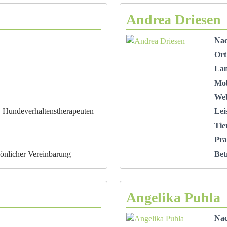
Andrea Driesen
Na
Ort
La
Mob
Web
, Hundeverhaltenstherapeuten
Lei
Tie
Pra
önlicher Vereinbarung
Bet
Angelika Puhla
Na