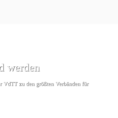
ed werden
er VdTT zu den größten Verbänden für