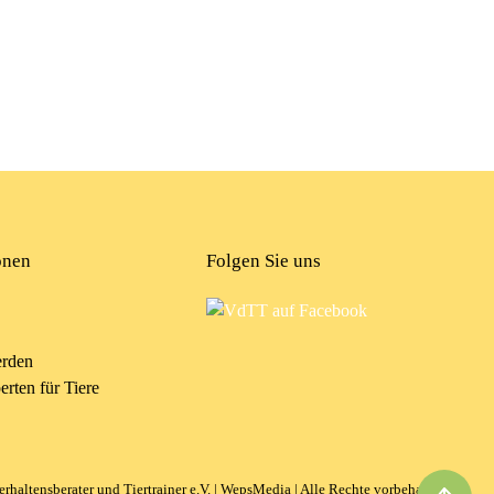
onen
Folgen Sie uns
erden
rten für Tiere
haltensberater und Tiertrainer e.V. |
WepsMedia
| Alle Rechte vorbehalten!