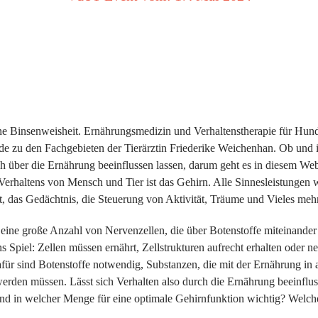
eine Binsenweisheit. Ernährungsmedizin und Verhaltenstherapie für Hu
de zu den Fachgebieten der Tierärztin Friederike Weichenhan. Ob und 
 über die Ernährung beeinflussen lassen, darum geht es in diesem Web
Verhaltens von Mensch und Tier ist das Gehirn. Alle Sinnesleistungen w
t, das Gedächtnis, die Steuerung von Aktivität, Träume und Vieles mehr
st eine große Anzahl von Nervenzellen, die über Botenstoffe miteinand
Spiel: Zellen müssen ernährt, Zellstrukturen aufrecht erhalten oder ne
afür sind Botenstoffe notwendig, Substanzen, die mit der Ernährung i
 werden müssen. Lässt sich Verhalten also durch die Ernährung beeinfl
ind in welcher Menge für eine optimale Gehirnfunktion wichtig? Welch