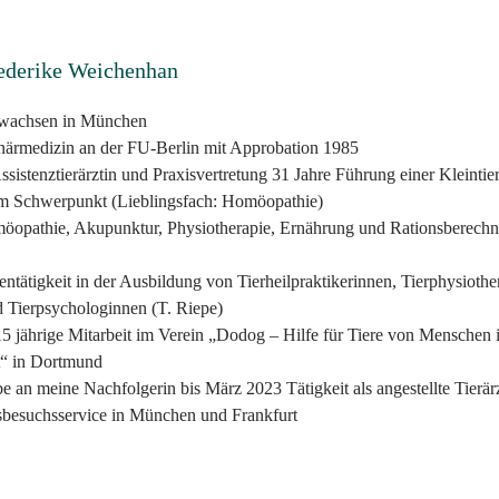
iederike Weichenhan
wachsen in München
närmedizin an der FU-Berlin mit Approbation 1985
ssistenztierärztin und Praxisvertretung 31 Jahre Führung einer Kleintie
em Schwerpunkt (Lieblingsfach: Homöopathie)
möopathie, Akupunktur, Physiotherapie, Ernährung und Rationsberechn
entätigkeit in der Ausbildung von Tierheilpraktikerinnen, Tierphysioth
 Tierpsychologinnen (T. Riepe)
5 jährige Mitarbeit im Verein „Dodog – Hilfe für Tiere von Menschen 
“ in Dortmund
e an meine Nachfolgerin bis März 2023 Tätigkeit als angestellte Tierär
sbesuchsservice in München und Frankfurt