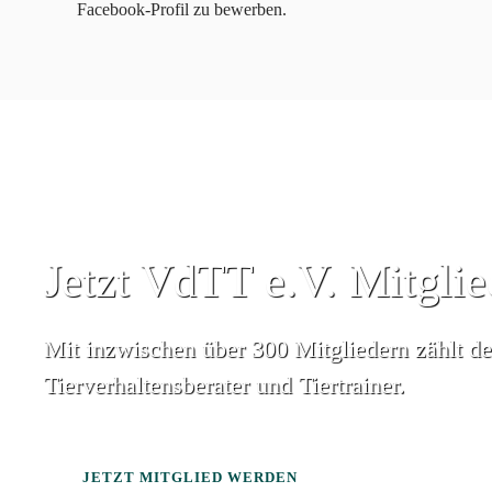
Facebook-Profil zu bewerben.
Jetzt VdTT e.V. Mitgli
Mit inzwischen über 300 Mitgliedern zählt d
Tierverhaltensberater und Tiertrainer.
JETZT MITGLIED WERDEN