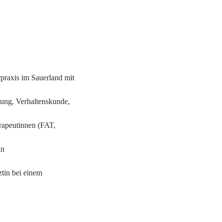
rpraxis im Sauerland mit
ung, Verhaltenskunde,
erapeutinnen (FAT,
in
ztin bei einem