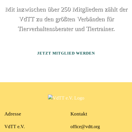
Mit inzwischen über 250 Mitgliedern zählt der
VdTT zu den größten Verbänden für
Tierverhaltensberater und Tiertrainer.
JETZT MITGLIED WERDEN
Adresse
Kontakt
VdTT e.V.
office@vdtt.org