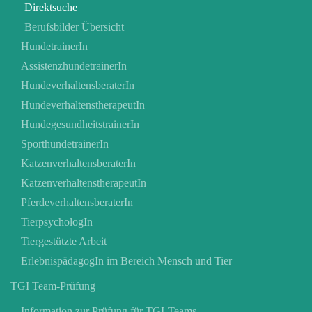
Direktsuche
Berufsbilder Übersicht
HundetrainerIn
AssistenzhundetrainerIn
HundeverhaltensberaterIn
HundeverhaltenstherapeutIn
HundegesundheitstrainerIn
SporthundetrainerIn
KatzenverhaltensberaterIn
KatzenverhaltenstherapeutIn
PferdeverhaltensberaterIn
TierpsychologIn
Tiergestützte Arbeit
ErlebnispädagogIn im Bereich Mensch und Tier
TGI Team-Prüfung
Information zur Prüfung für TGI-Teams