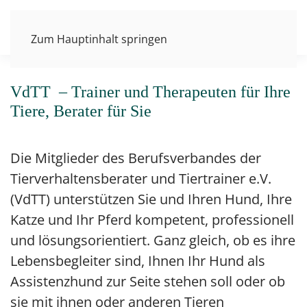
VdTT e.V.
VdTT e.V.
VdTT e.V.
Berufsverband der Tie
Berufsverband der 
Berufsverband d
Zum Hauptinhalt springen
VdTT e.V.
Berufsverband der Tierverhaltensberater
und Tiertrainer
VdTT – Trainer und Therapeuten für Ihre
Tiere, Berater für Sie
MEHR ÜBER DEN VdTT
Die Mitglieder des Berufsverbandes der
Tierverhaltensberater und Tiertrainer e.V.
(VdTT) unterstützen Sie und Ihren Hund, Ihre
Katze und Ihr Pferd kompetent, professionell
und lösungsorientiert. Ganz gleich, ob es ihre
Lebensbegleiter sind, Ihnen Ihr Hund als
Assistenzhund zur Seite stehen soll oder ob
sie mit ihnen oder anderen Tieren