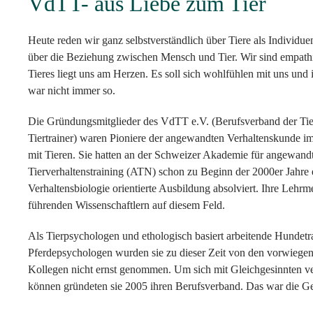
VdTT- aus Liebe zum Tier
Heute reden wir ganz selbstverständlich über Tiere als Individuen
über die Beziehung zwischen Mensch und Tier. Wir sind empath
Tieres liegt uns am Herzen. Es soll sich wohlfühlen mit uns un
war nicht immer so.
Die Gründungsmitglieder des VdTT e.V. (Berufsverband der Tie
Tiertrainer) waren Pioniere der angewandten Verhaltenskunde 
mit Tieren. Sie hatten an der Schweizer Akademie für angewand
Tierverhaltenstraining (ATN) schon zu Beginn der 2000er Jahre e
Verhaltensbiologie orientierte Ausbildung absolviert. Ihre Lehrm
führenden Wissenschaftlern auf diesem Feld.
Als Tierpsychologen und ethologisch basiert arbeitende Hundetr
Pferdepsychologen wurden sie zu dieser Zeit von den vorwiegend
Kollegen nicht ernst genommen. Um sich mit Gleichgesinnten v
können gründeten sie 2005 ihren Berufsverband. Das war die G