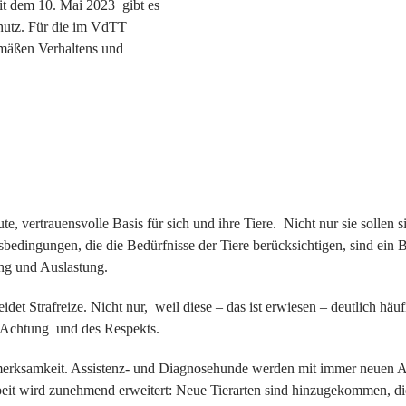
eit dem
10. Mai 2023 gibt es
hutz.
Für die im VdTT
emäßen Verhaltens und
te, vertrauensvolle Basis für sich und ihre Tiere. Nicht nur sie sollen 
gsbedingungen, die die Bedürfnisse der Tiere berücksichtigen, sind ein
ng und Auslastung.
idet Strafreize. Nicht nur, weil diese – das ist erwiesen – deutlich hä
er Achtung und des Respekts.
erksamkeit. Assistenz- und Diagnosehunde werden mit immer neuen A
rbeit wird zunehmend erweitert: Neue Tierarten sind hinzugekommen, d