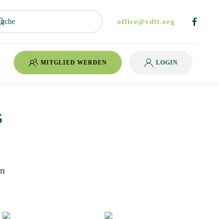
office@vdtt.org
MITGLIED WERDEN
LOGIN
s
en