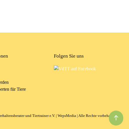
onen
Folgen Sie uns
erden
rten für Tiere
haltensberater und Tiertrainer e.V. |
WepsMedia
| Alle Rechte vorbehalten!