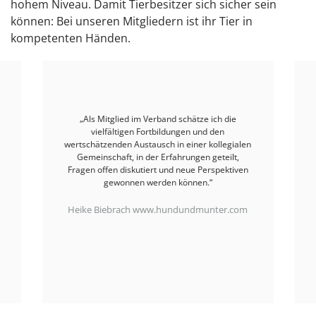
hohem Niveau. Damit Tierbesitzer sich sicher sein
können: Bei unseren Mitgliedern ist ihr Tier in
kompetenten Händen.
„In Tierheilberufen ist ein Berufsverband mit
klaren ethischen und fachlichen Werten ein
wichtiges Qualitätsmerkmal. Als Mitglied und
Dozentin führe ich Fachgespräche mit neuen
Kolleg:innen und schätze besonders die
Öffentlichkeitsarbeit des Verbands.“
Carmen Schell, Cattalk
www.cattalk.de