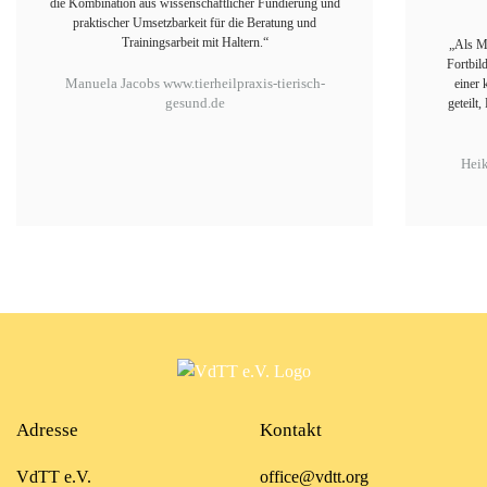
„Als Mitglied im Verband schätze ich die vielfältigen
Fortbildungen und den wertschätzenden Austausch in
einer kollegialen Gemeinschaft, in der Erfahrungen
geteilt, Fragen offen diskutiert und neue Perspektiven
gewonnen werden können.“
Heike Biebrach
www.hundundmunter.com
Adresse
Kontakt
VdTT e.V.
office@vdtt.org