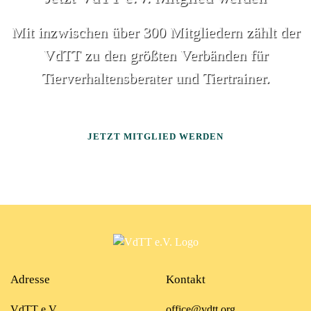
Mit inzwischen über 300 Mitgliedern zählt der
VdTT zu den größten Verbänden für
Tierverhaltensberater und Tiertrainer.
JETZT MITGLIED WERDEN
Adresse
Kontakt
VdTT e.V.
office@vdtt.org