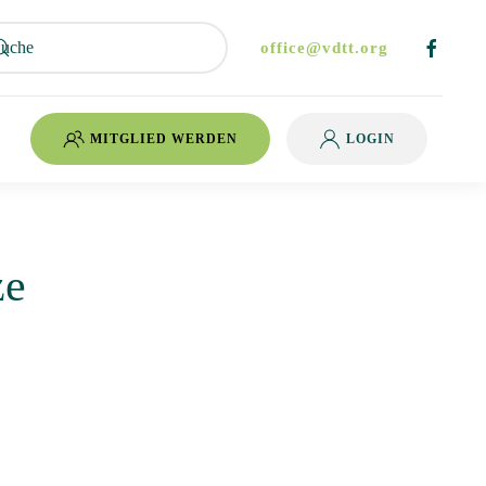
office@vdtt.org
MITGLIED WERDEN
LOGIN
ze