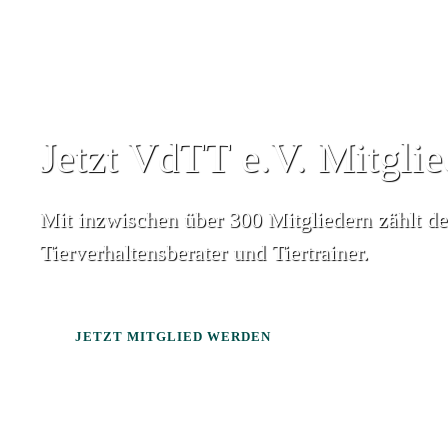
Jetzt VdTT e.V. Mitgli
Mit inzwischen über 300 Mitgliedern zählt d
Tierverhaltensberater und Tiertrainer.
JETZT MITGLIED WERDEN