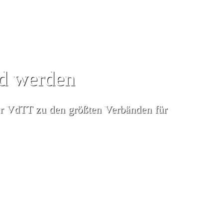
ed werden
er VdTT zu den größten Verbänden für