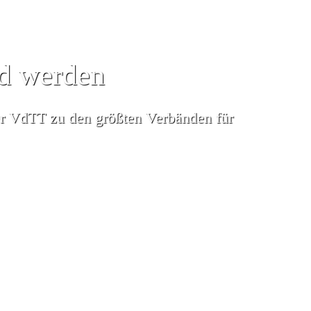
ed werden
er VdTT zu den größten Verbänden für