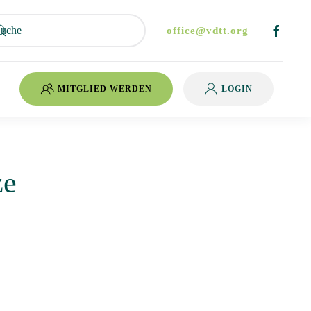
office@vdtt.org
MITGLIED WERDEN
LOGIN
ze