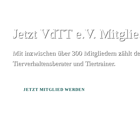
Jetzt VdTT e.V. Mitgli
Mit inzwischen über 300 Mitgliedern zählt d
Tierverhaltensberater und Tiertrainer.
JETZT MITGLIED WERDEN