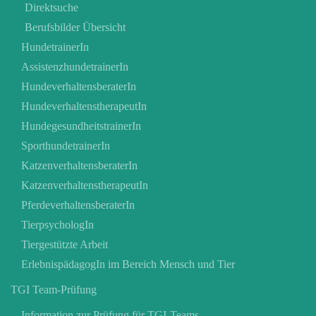
Direktsuche
Berufsbilder Übersicht
HundetrainerIn
AssistenzhundetrainerIn
HundeverhaltensberaterIn
HundeverhaltenstherapeutIn
HundegesundheitstrainerIn
SporthundetrainerIn
KatzenverhaltensberaterIn
KatzenverhaltenstherapeutIn
PferdeverhaltensberaterIn
TierpsychologIn
Tiergestützte Arbeit
ErlebnispädagogIn im Bereich Mensch und Tier
TGI Team-Prüfung
Information zur Prüfung für TGI-Teams