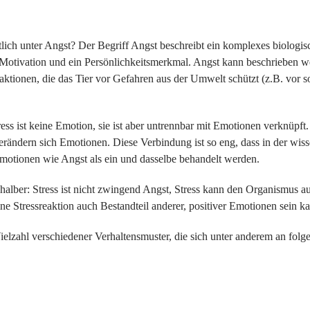
tlich unter Angst? Der Begriff Angst beschreibt ein komplexes biolog
st Motivation und ein Persönlichkeitsmerkmal. Angst kann beschrieben w
aktionen, die das Tier vor Gefahren aus der Umwelt schützt (z.B. vor 
ress ist keine Emotion, sie ist aber untrennbar mit Emotionen verknüpf
 verändern sich Emotionen. Diese Verbindung ist so eng, dass in der wiss
Emotionen wie Angst als ein und dasselbe behandelt werden.
 halber: Stress ist nicht zwingend Angst, Stress kann den Organismus 
ine Stressreaktion auch Bestandteil anderer, positiver Emotionen sein k
ielzahl verschiedener Verhaltensmuster, die sich unter anderem an fol