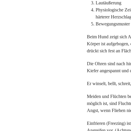
Lautäußerung
Physiologische Zeic
härterer Herzschla
Bewegungsmuster
Beim Hund zeigt sich An
Körper ist aufgebogen, 
drückt sich fest an Fläc
Die Ohren sind nach hin
Kiefer angespannt und d
Er winselt, bellt, schreit
Meiden und Flüchten be
möglich ist, sind Flucht
Angst, wenn Fliehen nic
Einfrieren (Freezing) is
Angreifen vor. (Achtung