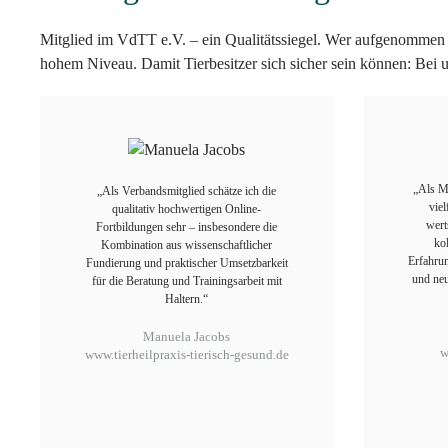
Mitglied im VdTT e.V. – ein Qualitätssiegel. Wer aufgenommen w
hohem Niveau. Damit Tierbesitzer sich sicher sein können: Bei u
„Als Mi
„Als Verbandsmitglied schätze ich die
viel
qualitativ hochwertigen Online-
wert
Fortbildungen sehr – insbesondere die
ko
Kombination aus wissenschaftlicher
Erfahrun
Fundierung und praktischer Umsetzbarkeit
und ne
für die Beratung und Trainingsarbeit mit
Haltern.“
Manuela Jacobs
w
www.tierheilpraxis-tierisch-gesund.de