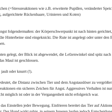
hen (=Stressreaktionen wie z.B. erweiterte Pupillen, veränderter Speich
g, aufgerichtete Rückenhaare, Urinieren und Koten)
gst folgendermaßen: der Körperschwerpunkt ist nach hinten gerichtet, 
die Hinterbeine sind eingeknickt. Die Rute ist angelegt oder unter den
hen.
ten gelegt, der Blick ist abgewendet, die Lefzenwinkel sind spitz nach
as Maul ist geschlossen.
, jault oder knurrt (!).
deutet, die Distanz zwischen Tier und dem Angstauslöser zu vergrößer
reaktionen ein sicheres Zeichen für Angst. Aggressives Verhalten ist nu
ht möglich ist oder in der Vergangenheit nicht erfolgreich war.
t das Einstellen jeder Bewegung. Einfrieren bereitet das Tier auf Aktio
: Der Hund wirkt ruhig, in seinem Inneren laufen jedoch Entscheidung