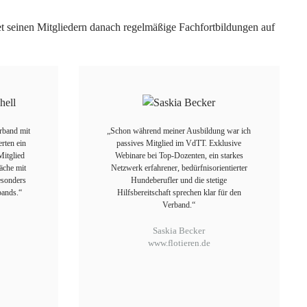
et seinen Mitgliedern danach regelmäßige Fachfortbildungen auf
erband mit
„Schon während meiner Ausbildung war ich
rten ein
passives Mitglied im VdTT. Exklusive
Mitglied
Webinare bei Top-Dozenten, ein starkes
äche mit
Netzwerk erfahrener, bedürfnisorientierter
esonders
Hundeberufler und die stetige
bands.“
Hilfsbereitschaft sprechen klar für den
Verband.“
k
Saskia Becker
www.flotieren.de