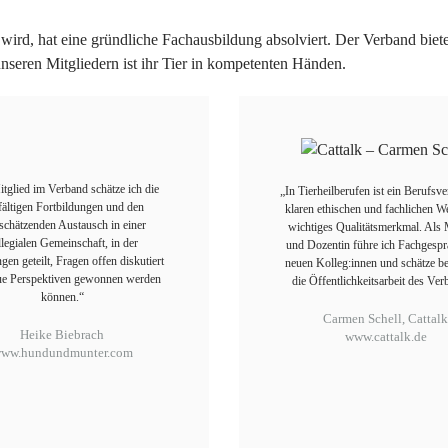
ird, hat eine gründliche Fachausbildung absolviert. Der Verband biet
nseren Mitgliedern ist ihr Tier in kompetenten Händen.
tglied im Verband schätze ich die
„In Tierheilberufen ist ein Berufsv
fältigen Fortbildungen und den
klaren ethischen und fachlichen We
schätzenden Austausch in einer
wichtiges Qualitätsmerkmal. Als 
llegialen Gemeinschaft, in der
und Dozentin führe ich Fachgespr
gen geteilt, Fragen offen diskutiert
neuen Kolleg:innen und schätze b
ue Perspektiven gewonnen werden
die Öffentlichkeitsarbeit des Ver
können.“
Carmen Schell, Cattal
Heike Biebrach
www.cattalk.de
ww.hundundmunter.com