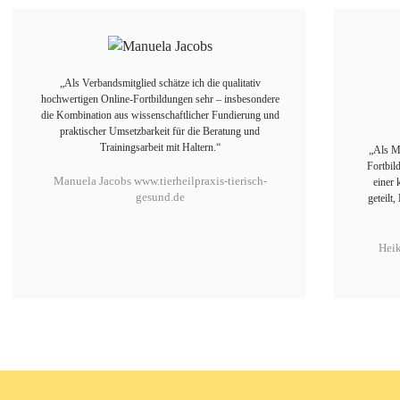
„Als Verbandsmitglied schätze ich die qualitativ
hochwertigen Online-Fortbildungen sehr – insbesondere
die Kombination aus wissenschaftlicher Fundierung und
praktischer Umsetzbarkeit für die Beratung und
Trainingsarbeit mit Haltern.“
„Als Mi
Fortbil
Manuela Jacobs
www.tierheilpraxis-tierisch-
einer 
gesund.de
geteilt
Hei