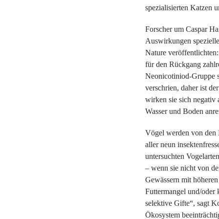
spezialisierten Katzen 
Forscher um Caspar Hal
Auswirkungen spezieller
Nature veröffentlichten
für den Rückgang zahlre
Neonicotiniod-Gruppe si
verschrien, daher ist d
wirken sie sich negativ
Wasser und Boden anre
Vögel werden von den Neo
aller neun insektenfress
untersuchten Vogelarte
– wenn sie nicht von d
Gewässern mit höheren 
Futtermangel und/oder 
selektive Gifte“, sagt 
Ökosystem beeinträchtig