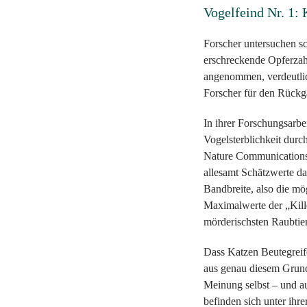
Vogelfeind Nr. 1:
Forscher untersuchen sc
erschreckende Opferzahl
angenommen, verdeutlich
Forscher für den Rückg
In ihrer Forschungsarbe
Vogelsterblichkeit durc
Nature Communications, 
allesamt Schätzwerte da
Bandbreite, also die mö
Maximalwerte der „Kille
mörderischsten Raubtier
Dass Katzen Beutegreife
aus genau diesem Grund 
Meinung selbst – und a
befinden sich unter ihr