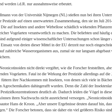
und werden i.d.R. nur ausnahmsweise erbeutet.
lmann von der Universität Nijmegen (NL) stießen nun bei ihren Unter
 Pestizide auf einen unerwarteten Zusammenhang, den sie im Juli 2014 
: Die auf Insekten und andere Wirbellose schädlich wirkenden Pflanzen
icher Vogelarten verantwortlich zu machen. Die beliebten und häufig e
nd aufgrund einiger wissenschaftlicher Untersuchungen schon länger a
er Einsatz von dreien dieser Mittel in der EU derzeit nur noch eingeschr
 auf zahlreiche Wasserorganismen aus, zumal sie nur langsam abgebaut 
ichern.
nicotinoiden nicht direkt vergiftet, wie die Forscher feststellten, abe
enden Vogelarten. Fatal ist die Wirkung der Pestizide allerdings auf die
n füttern ihre Nachkommen mit Insekten, von denen sich viele in Bäch
en Agrochemikalien dahingerafft wurden. Denn die Zahl der Insektenla
Pestizidkonzentrationen deutlich ab. Dadurch leiden die Vögel in die
können ihren Nachwuchs nicht ausreichend versorgen. „Neonicotinoide 
Koautor Hans de Kroon. „Aber unsere Ergebnisse deuten darauf hin, das
en.“ Die Forscher betonen, dass sie daher ein viel größeres Risiko sind 