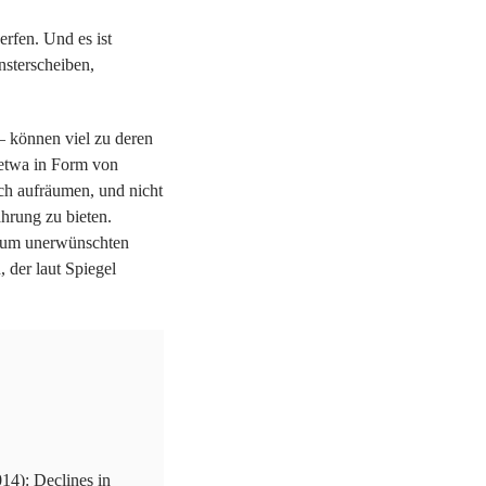
erfen. Und es ist
nsterscheiben,
– können viel zu deren
 etwa in Form von
ch aufräumen, und nicht
ahrung zu bieten.
n, um unerwünschten
 der laut Spiegel
14): Declines in