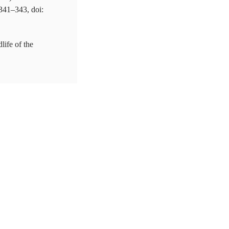
 341–343, doi:
life of the