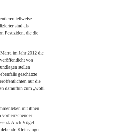
ntieren teilweise
zierter sind als
 Pestiziden, die die
& Marra im Jahr 2012 die
veröffentlicht von
rundlagen stellen
ebenfalls geschätzte
röffentlichten nur die
tzen daraufhin zum „wohl
sammenleben mit ihnen
h vorherrschender
esetzt. Auch Vögel
enlebende Kleinsäuger