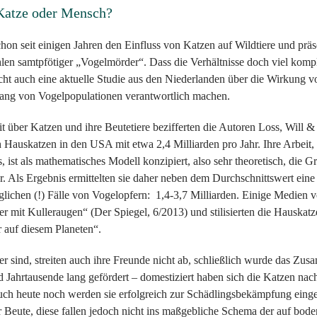
 Katze oder Mensch?
hon seit einigen Jahren den Einfluss von Katzen auf Wildtiere und präse
en samtpfötiger „Vogelmörder“. Dass die Verhältnisse doch viel kompli
t auch eine aktuelle Studie aus den Niederlanden über die Wirkung von
ang von Vogelpopulationen verantwortlich machen.
it über Katzen und ihre Beutetiere bezifferten die Autoren Loss, Will 
h Hauskatzen in den USA mit etwa 2,4 Milliarden pro Jahr. Ihre Arbeit, 
ist als mathematisches Modell konzipiert, also sehr theoretisch, die G
r. Als Ergebnis ermittelten sie daher neben dem Durchschnittswert eine 
glichen (!) Fälle von Vogelopfern: 1,4-3,7 Milliarden. Einige Medien ve
r mit Kulleraugen“ (Der Spiegel, 6/2013) und stilisierten die Hauska
 auf diesem Planeten“.
r sind, streiten auch ihre Freunde nicht ab, schließlich wurde das Zu
Jahrtausende lang gefördert – domestiziert haben sich die Katzen nac
uch heute noch werden sie erfolgreich zur Schädlingsbekämpfung eing
er Beute, diese fallen jedoch nicht ins maßgebliche Schema der auf bod