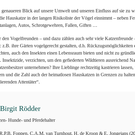
en genaueren Blick auf unsere Umwelt und unseren Einfluss auf sie zu w
 die Hauskatze in der langen Risikoliste der Vögel einnimmt – neben Fe
anlagen, Autos, Schrotgewehren, Fallen, Giften …
r den Vogelfreunden – und dazu zählen auch sehr viele Katzenfreunde 
: z.B. ihre Gärten vogelgerecht gestalten, d.h. Rückzugsmöglichkeiten
chten, auch den Insekten einen Lebensraum bieten und nicht zu gründli
.a. Insektizide, verzichten, um den gefiederten Wildtieren ausreichend N
zenbesitzer unternehmen? Ihre Lieblinge rechtzeitig kastrieren lasse
n und die Zahl auch der heimatlosen Hauskatzen in Grenzen zu halten,
erenden Attentäter“.
 Birgit Rödder
zen- Hunde- und Pferdehalter
R.P.B. Foppen, C.A.M. van Turnhout, H. de Kroon & E. Jongejans (20