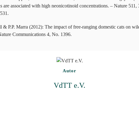
ds are associated with high neonicotinoid concentrations. – Nature 511,
3531.
ll & P.P. Marra (2012): The impact of free-ranging domestic cats on wild
 Nature Communications 4, No. 1396.
Autor
VdTT e.V.