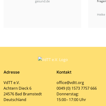
Fragen offen diskutiert und neue Perspektiven
gewonnen werden können.“
Heike Biebrach
www.hundundmunter.com
Adresse
Kontakt
VdTT e.V.
office@vdtt.org
Achtern Dieck 6
0049 (0) 1573 7757 666
24576 Bad Bramstedt
Donnerstag:
Deutschland
15:00 – 17:00 Uhr