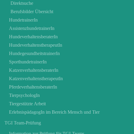
Direktsuche
Berufsbilder Übersicht
HundetrainerIn
AssistenzhundetrainerIn
HundeverhaltensberaterIn
HundeverhaltenstherapeutIn
HundegesundheitstrainerIn
SporthundetrainerIn
KatzenverhaltensberaterIn
KatzenverhaltenstherapeutIn
PferdeverhaltensberaterIn
TierpsychologIn
Tiergestützte Arbeit
ErlebnispädagogIn im Bereich Mensch und Tier
TGI Team-Prüfung
Information zur Prüfung für TGI-Teams