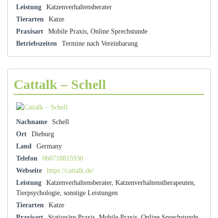
Leistung
Katzenverhaltensberater
Tierarten
Katze
Praxisart
Mobile Praxis, Online Sprechstunde
Betriebszeiten
Termine nach Vereinbarung
Cattalk – Schell
Nachname
Schell
Ort
Dieburg
Land
Germany
Telefon
060718815930
Webseite
https://cattalk.de/
Leistung
Katzenverhaltensberater, Katzenverhaltenstherapeuten,
Tierpsychologie, sonstige Leistungen
Tierarten
Katze
Praxisart
Stationäre Praxis, Mobile Praxis, Online Sprechstunde