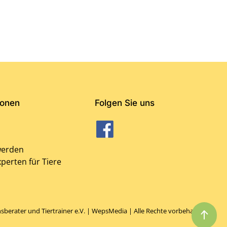
ionen
Folgen Sie uns
werden
perten für Tiere
berater und Tiertrainer e.V. |
WepsMedia
| Alle Rechte vorbehalten!