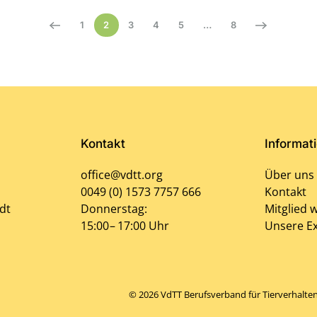
1
2
3
4
5
…
8
Kontakt
Informat
office@vdtt.org
Über uns
0049 (0) 1573 7757 666
Kontakt
dt
Donnerstag:
Mitglied 
15:00 – 17:00 Uhr
Unsere Ex
©
2026
VdTT Berufsverband für Tierverhaltens